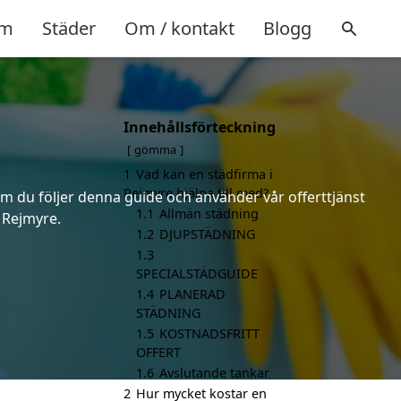
m
Städer
Om / kontakt
Blogg
Innehållsförteckning
gömma
1
Vad kan en städfirma i
Rejmyre hjälpa till med?
 om du följer denna guide och använder vår offerttjänst
1.1
Allmän städning
i Rejmyre.
1.2
DJUPSTÄDNING
1.3
SPECIALSTÄDGUIDE
1.4
PLANERAD
STÄDNING
1.5
KOSTNADSFRITT
OFFERT
1.6
Avslutande tankar
2
Hur mycket kostar en