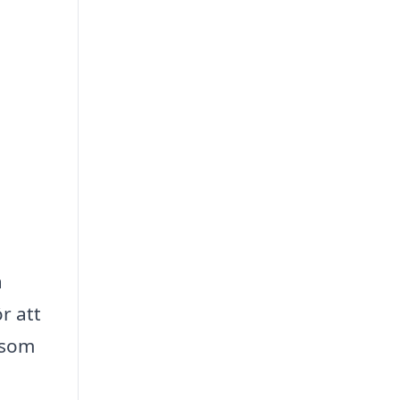
a
r att
 som