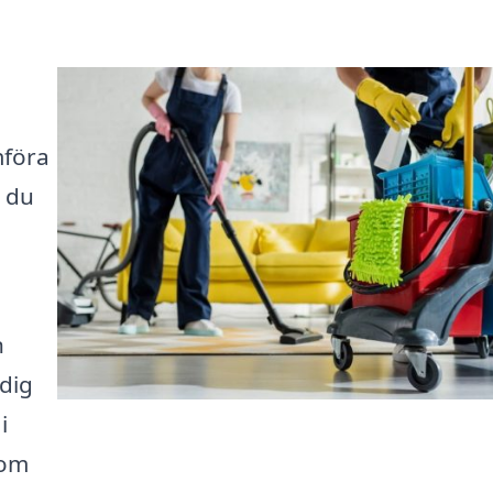
mföra
t du
n
 dig
i
som