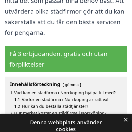
hitta det som passar dina behov bäst. Att
utvärdera olika städfirmor gör att du kan
säkerställa att du får den bästa servicen
för pengarna.
Få 3 erbjudanden, gratis och utan
förpliktelser
Innehållsförteckning
gömma
1
Vad kan en städfirma i Norrköping hjälpa till med?
1.1
Varför en städfirma i Norrköping är rätt val
1.2
Hur kan du beställa städtjänster?
2
Hur mycket kostar en städfirma i Norrköping?
×
3
Fördelar med att välja städfirma i Norrköping
Denna webbplats använder
4
Sök efter ett skickligt städfirma i de omgivande
cookies