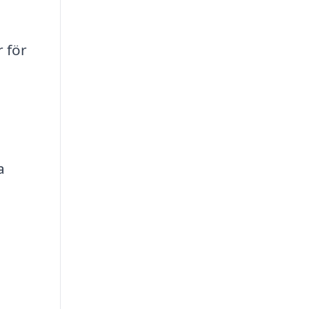
 för
a