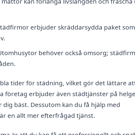
 mattor kan förlänga livslängden och fräscha
ädfirmor erbjuder skräddarsydda paket som
v.
tomhusytor behöver också omsorg; städfir
åden.
la tider för städning, vilket gör det lättare at
a företag erbjuder även städtjänster på helg
ar dig bäst. Dessutom kan du få hjälp med
är en allt mer efterfrågad tjänst.
rma är att du kan få ett professionellt och sna