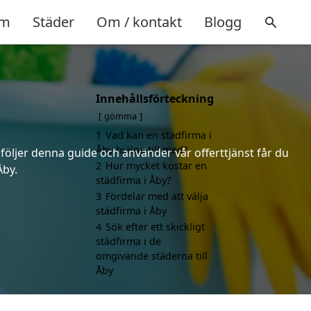
m
Städer
Om / kontakt
Blogg
Innehållsförteckning
gömma
1
Vad kan en städfirma i
Åby hjälpa till med?
 följer denna guide och använder vår offerttjänst får du
2
Hur mycket kostar en
Åby.
städfirma i Åby?
3
Fördelar med att välja
städfirma i Åby
4
Sök efter ett skickligt
städfirma i de
omgivande städerna till
Åby