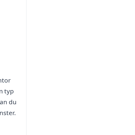
ntor
m typ
kan du
nster.