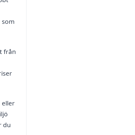
t som
t från
riser
eller
ljö
r du