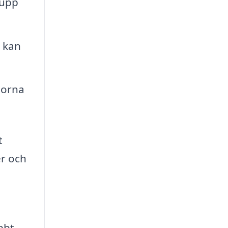
 upp
 kan
morna
t
er och
bbt