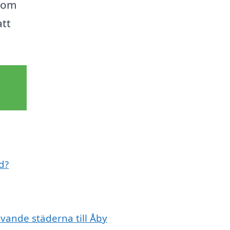
 som
att
d?
givande städerna till Åby