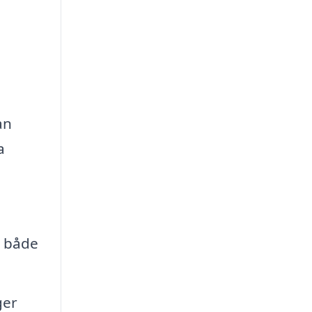
an
a
t både
ger