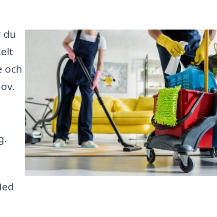
r du
elt
e och
hov.
g.
Med