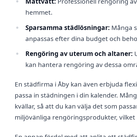
Mattvätt:
Professionell rengöring av
hemmet.
Sparsamma städlösningar:
Många st
anpassas efter dina budget och beho
Rengöring av uterum och altaner:
U
kan hantera rengöring av dessa omr
En städfirma i Åby kan även erbjuda flexib
passa in städningen i din kalender. Mång
kvällar, så att du kan välja det som pass
miljövänliga rengöringsprodukter, vilket 
En annan fördel med att anlita ett städfi