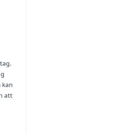
tag.
ng
m kan
n att