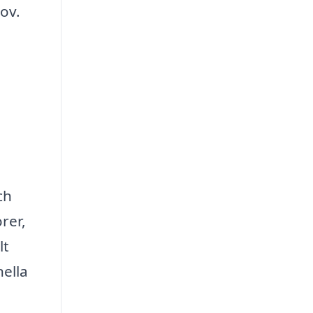
hov.
ch
rer,
lt
nella