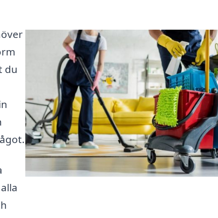
ehöver
form
t du
a
in
n
ågot.
a
alla
ch