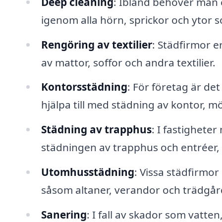
Deep cleaning
: Ibland behöver man
igenom alla hörn, sprickor och ytor s
Rengöring av textilier
: Städfirmor e
av mattor, soffor och andra textilier.
Kontorsstädning
: För företag är det
hjälpa till med städning av konto
Städning av trapphus
: I fastighete
städningen av trapphus och entréer, 
Utomhusstädning
: Vissa städfirmor
såsom altaner, verandor och trädgår
Sanering
: I fall av skador som vatte