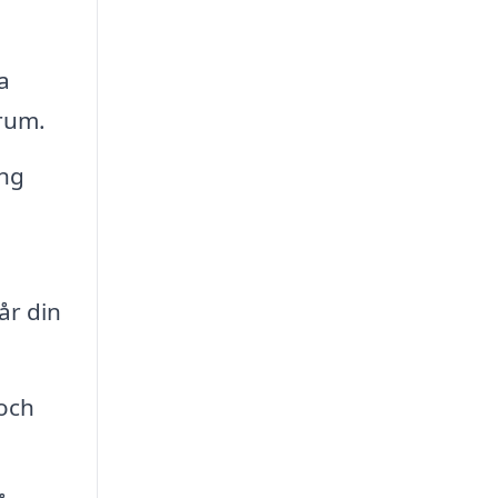
a
rum.
ing
år din
 och