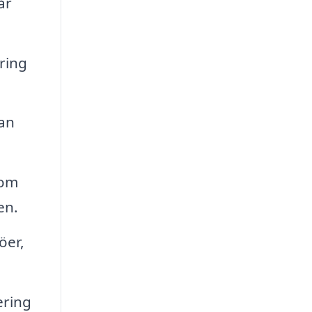
år
ring
kan
 om
en.
öer,
ering