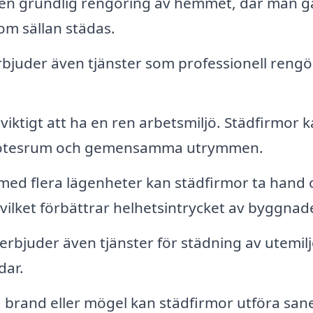
 en grundlig rengöring av hemmet, där man g
om sällan städas.
rbjuder även tjänster som professionell rengö
 viktigt att ha en ren arbetsmiljö. Städfirmor 
r, mötesrum och gemensamma utrymmen.
r med flera lägenheter kan städfirmor ta hand
vilket förbättrar helhetsintrycket av byggnad
 erbjuder även tjänster för städning av utemilj
dar.
n, brand eller mögel kan städfirmor utföra san