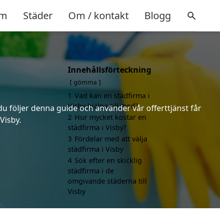
m
Städer
Om / kontakt
Blogg
Innehållsförteckning
gömma
1
Vad kan en städfirma i
Visby hjälpa till med?
du följer denna guide och använder vår offerttjänst får
2
Hur mycket kostar en
Visby.
städfirma i Visby?
3
Fördelar med att välja
städfirma i Visby
4
Sök efter en skicklig
städfirma i de
omgivande städerna till
Visby