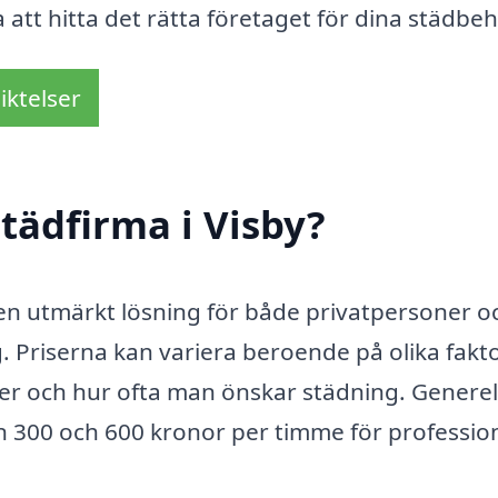
a att hitta det rätta företaget för dina städbe
iktelser
tädfirma i Visby?
en utmärkt lösning för både privatpersoner o
 Priserna kan variera beroende på olika fakto
er och hur ofta man önskar städning. Generel
an 300 och 600 kronor per timme för professio