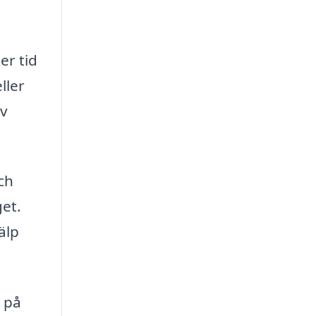
er tid
ller
iv
ch
get.
älp
i på