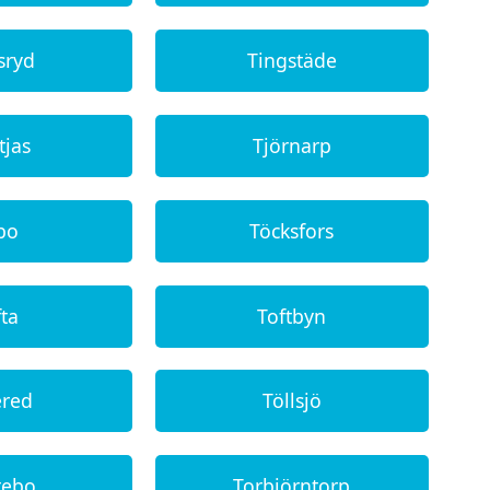
sryd
Tingstäde
tjas
Tjörnarp
bo
Töcksfors
ta
Toftbyn
ered
Töllsjö
tebo
Torbjörntorp