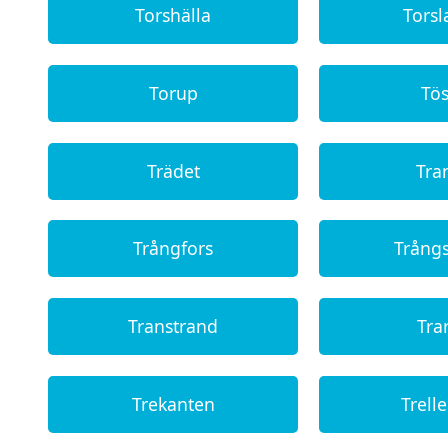
Torshälla
Tors
Torup
Tö
Trädet
Tra
Trångfors
Trång
Transtrand
Tra
Trekanten
Trell