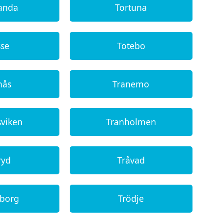
landa
Tortuna
sse
Totebo
nås
Tranemo
sviken
Tranholmen
ryd
Tråvad
eborg
Trödje