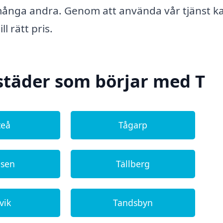
 många andra. Genom att använda vår tjänst k
ll rätt pris.
städer som börjar med T
teå
Tågarp
åsen
Tällberg
vik
Tandsbyn