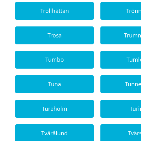
Trollhättan
Trön
Trosa
Trum
Tumbo
Tuml
Tuna
Tunne
Tureholm
Tur
Tvärålund
Tvär