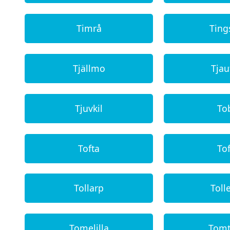
Timrå
Ting
Tjällmo
Tjau
Tjuvkil
To
Tofta
Tof
Tollarp
Toll
Tomelilla
Tom