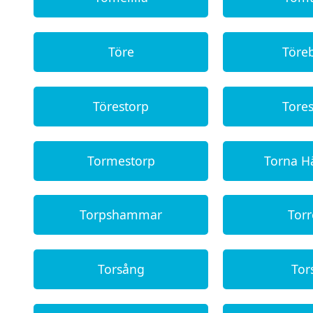
Töre
Töre
Törestorp
Tore
Tormestorp
Torna H
Torpshammar
Tor
Torsång
Tor