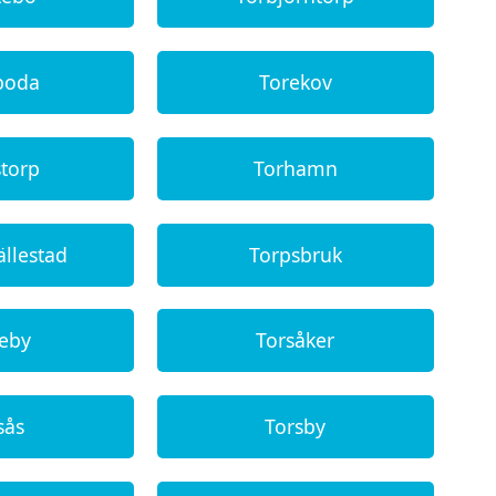
boda
Torekov
storp
Torhamn
ällestad
Torpsbruk
reby
Torsåker
sås
Torsby