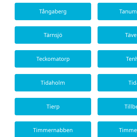
Tångaberg
Tanum
Tärnsjö
Täve
Teckomatorp
Ten
Tidaholm
Ti
Tierp
Tillb
Timmernabben
Timme