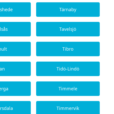
shede
Tärnaby
lsås
Tavelsjö
hult
Tibro
dan
Tidö-Lindö
erga
Timmele
rsdala
Timmervik