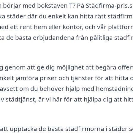
om börjar med bokstaven T? På Städfirma-pris.s
a städer där du enkelt kan hitta rätt städfirm
med ett rent hem eller kontor, och vår plattfor
itta de bästa erbjudandena från pålitliga städfi
ng genom att ge dig möjlighet att begära offer
kelt jämföra priser och tjänster för att hitta 
. Oavsett om du behöver hjälp med hemstädnin
tädtjänst, är vi här för att hjälpa dig att hit
 att upptäcka de bästa städfirmorna i städer 