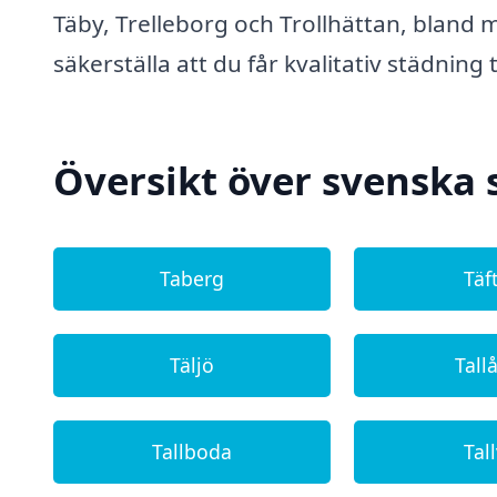
Täby, Trelleborg och Trollhättan, bland
säkerställa att du får kvalitativ städning ti
Översikt över svenska 
Taberg
Täf
Täljö
Tall
Tallboda
Tall