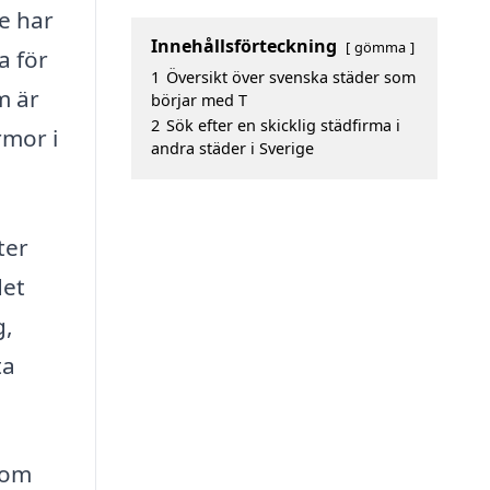
e har
Innehållsförteckning
gömma
a för
1
Översikt över svenska städer som
m är
börjar med T
2
Sök efter en skicklig städfirma i
rmor i
andra städer i Sverige
ter
det
g,
ta
som