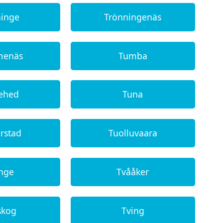
ninge
Trönningenäs
menäs
Tumba
ehed
Tuna
rstad
Tuolluvaara
inge
Tvååker
skog
Tving