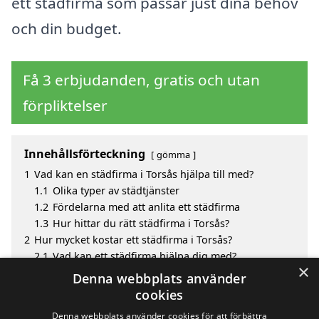
ett städfirma som passar just dina behov
och din budget.
Få 3 erbjudanden, gratis och utan
förpliktelser
Innehållsförteckning
gömma
1
Vad kan en städfirma i Torsås hjälpa till med?
1.1
Olika typer av städtjänster
1.2
Fördelarna med att anlita ett städfirma
1.3
Hur hittar du rätt städfirma i Torsås?
2
Hur mycket kostar ett städfirma i Torsås?
2.1
Vad kan ett städfirma hjälpa dig med?
×
3
Fördelar med att välja städfirma i Torsås
Denna webbplats använder
4
Sök efter en skicklig städfirma i de omgivande
cookies
städerna Torsås
Denna webbplats använder cookies för att förbättra