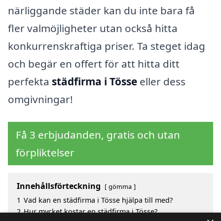
närliggande städer kan du inte bara få
fler valmöjligheter utan också hitta
konkurrenskraftiga priser. Ta steget idag
och begär en offert för att hitta ditt
perfekta
städfirma i Tösse
eller dess
omgivningar!
Få 3 erbjudanden, gratis och utan
förpliktelser
Innehållsförteckning
gömma
1
Vad kan en städfirma i Tösse hjälpa till med?
2
Hur mycket kostar en städfirma i Tösse?