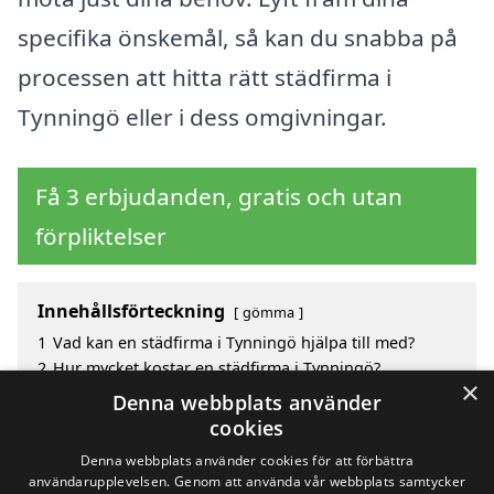
specifika önskemål, så kan du snabba på
processen att hitta rätt städfirma i
Tynningö eller i dess omgivningar.
Få 3 erbjudanden, gratis och utan
förpliktelser
Innehållsförteckning
gömma
1
Vad kan en städfirma i Tynningö hjälpa till med?
2
Hur mycket kostar en städfirma i Tynningö?
×
3
Fördelar med att välja städfirma i Tynningö
Denna webbplats använder
4
Sök efter en skicklig städfirma i de omgivande
cookies
städerna Tynningö
Denna webbplats använder cookies för att förbättra
användarupplevelsen. Genom att använda vår webbplats samtycker