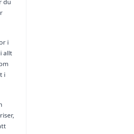
r du
r
or i
 allt
 om
 i
n
riser,
att