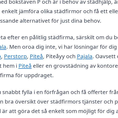
ed bokstaven P och är i behov av städhjälp, ä
enkelt jämföra olika städfirmor och få ett elle
assande alternativet för just dina behov.
ta efter en pålitlig städfirma, särskilt om du b
ala
. Men oroa dig inte, vi har lösningar för dig i
p
,
Perstorp
,
Piteå
, Piteåyy och
Pajala
. Oavsett
t hem i
Piteå
eller en grovstädning av kontoret
t firma för uppdraget.
nabbt fylla i en förfrågan och få offerter frå
en bra översikt över städfirmors tjänster och p
 är att göra det så enkelt som möjligt för dig 