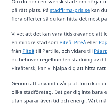
Om du bor i en svensk stad som börjar m
på rätt plats. På
städfirma-pris.se
kan du 
flera offerter så du kan hitta det mest p
Vi vet att det kan vara tidskrävande att le
en mindre stad som
Piteå
,
Piteå
eller
Paj
från
Piteå
till Partille, och vidare till
Påar
du behöver regelbunden städning av dit
Piteåtersk, kan vi hjälpa dig att hitta rät
Genom att använda vår plattform kan du s
olika städföretag. Det ger dig inte bara 
utan sparar även tid och energi. Vårt mål