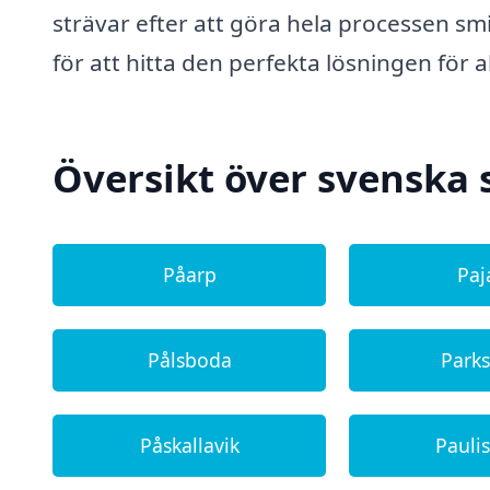
strävar efter att göra hela processen s
för att hitta den perfekta lösningen för 
Översikt över svenska 
Påarp
Paj
Pålsboda
Park
Påskallavik
Pauli