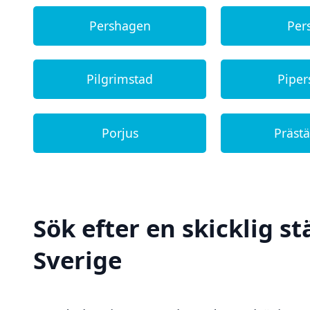
Pershagen
Per
Pilgrimstad
Piper
Porjus
Präst
Sök efter en skicklig st
Sverige