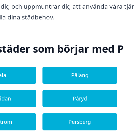
midig och uppmuntrar dig att använda våra tjä
alla dina städbehov.
städer som börjar med P
ala
Påläng
sidan
Påryd
ström
Persberg