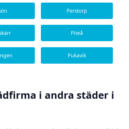
sön
Perstorp
skärr
Piteå
ängen
Pukavik
ädfirma i andra städer i