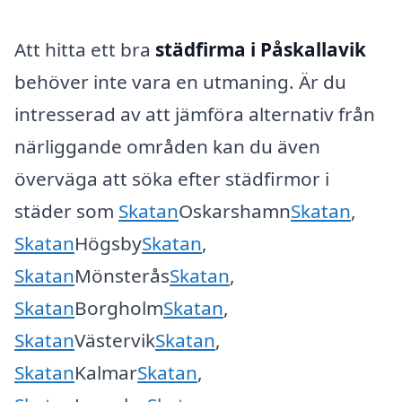
Att hitta ett bra
städfirma i Påskallavik
behöver inte vara en utmaning. Är du
intresserad av att jämföra alternativ från
närliggande områden kan du även
överväga att söka efter städfirmor i
städer som
Skatan
Oskarshamn
Skatan
,
Skatan
Högsby
Skatan
,
Skatan
Mönsterås
Skatan
,
Skatan
Borgholm
Skatan
,
Skatan
Västervik
Skatan
,
Skatan
Kalmar
Skatan
,