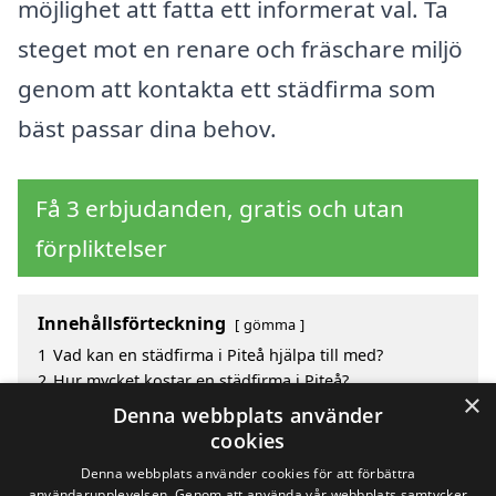
möjlighet att fatta ett informerat val. Ta
steget mot en renare och fräschare miljö
genom att kontakta ett städfirma som
bäst passar dina behov.
Få 3 erbjudanden, gratis och utan
förpliktelser
Innehållsförteckning
gömma
1
Vad kan en städfirma i Piteå hjälpa till med?
2
Hur mycket kostar en städfirma i Piteå?
×
3
Fördelar med att välja städfirma i Piteå
Denna webbplats använder
4
Sök efter ett skickligt städfirma i de omgivande
cookies
städerna Piteå
Denna webbplats använder cookies för att förbättra
användarupplevelsen. Genom att använda vår webbplats samtycker