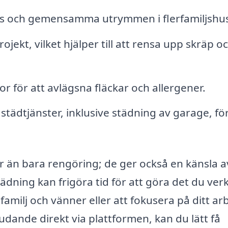
s och gemensamma utrymmen i flerfamiljshus
jekt, vilket hjälper till att rensa upp skräp o
or för att avlägsna fläckar och allergener.
tädtjänster, inklusive städning av garage, fö
r än bara rengöring; de ger också en känsla a
städning kan frigöra tid för att göra det du ver
amilj och vänner eller att fokusera på ditt ar
udande direkt via plattformen, kan du lätt få