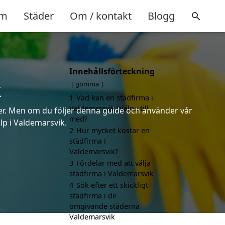
m
Städer
Om / kontakt
Blogg
Innehållsförteckning
k
gömma
1
Vad kan en städfirma i
Valdemarsvik hjälpa till
rter. Men om du följer denna guide och använder vår
med?
älp i Valdemarsvik.
2
Hur mycket kostar en
städfirma i
Valdemarsvik?
3
Fördelar med att välja
städfirma i Valdemarsvik
4
Sök efter ett skickligt
städfirma i de
omgivande städerna
Valdemarsvik