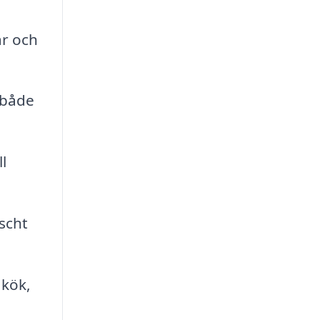
r och
t både
l
äscht
 kök,