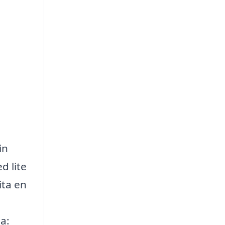
in
d lite
ita en
a: