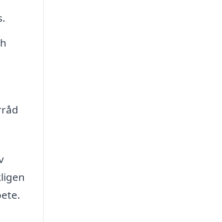
.
ch
rråd
v
kligen
bete.