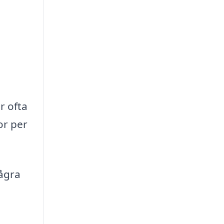
r ofta
or per
några