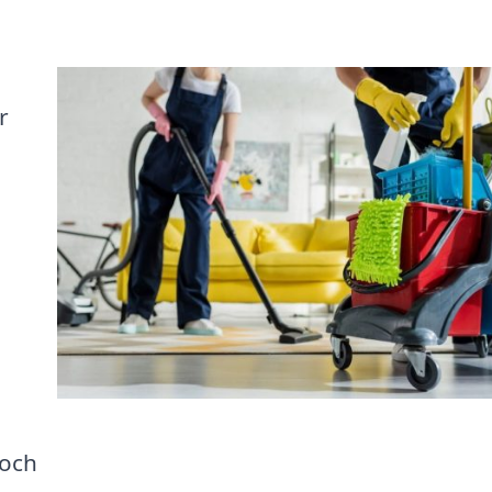
r
 och