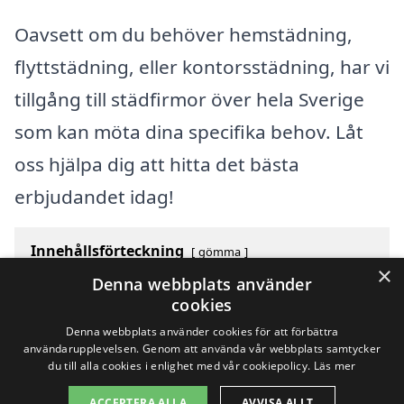
Oavsett om du behöver hemstädning,
flyttstädning, eller kontorsstädning, har vi
tillgång till städfirmor över hela Sverige
som kan möta dina specifika behov. Låt
oss hjälpa dig att hitta det bästa
erbjudandet idag!
Innehållsförteckning
gömma
×
1
Översikt över svenska städer som börjar med Y
Denna webbplats använder
2
Sök efter en skicklig städfirma i andra städer i
cookies
Sverige
Denna webbplats använder cookies för att förbättra
användarupplevelsen. Genom att använda vår webbplats samtycker
du till alla cookies i enlighet med vår cookiepolicy.
Läs mer
Copyright 2026 - Pilanto Aps
ACCEPTERA ALLA
AVVISA ALLT