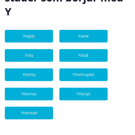
Y
Yngsjö
Ysane
Ysby
Ystad
Ytterby
Ytterhogdal
Ytternäs
Yttersjö
Ytterstad