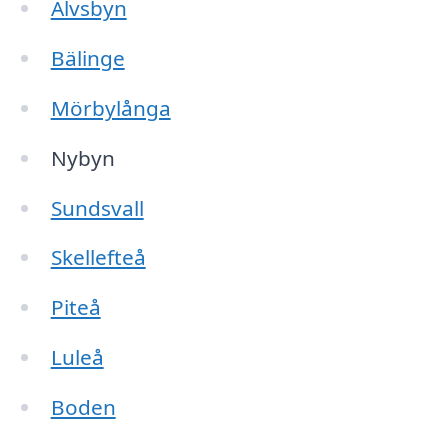
Älvsbyn
Bälinge
Mörbylånga
Nybyn
Sundsvall
Skellefteå
Piteå
Luleå
Boden