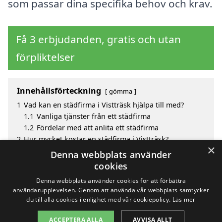
som passar dina specifika behov och krav.
Få 3 erbjudanden, gratis och utan
förpliktelser
Innehållsförteckning
gömma
1
Vad kan en städfirma i Vistträsk hjälpa till med?
1.1
Vanliga tjänster från ett städfirma
1.2
Fördelar med att anlita ett städfirma
2
Hur mycket kostar en städfirma i Vistträsk?
×
3
Fördelar med att välja städfirma i Vistträsk
Denna webbplats använder
4
Sök efter ett skickligt städfirma i de omgivande
cookies
städerna Vistträsk
Denna webbplats använder cookies för att förbättra
användarupplevelsen. Genom att använda vår webbplats samtycker
du till alla cookies i enlighet med vår cookiepolicy.
Läs mer
Copyright 2026 - Pilanto Aps
ACCEPTERA ALLA
AVVISA ALLT