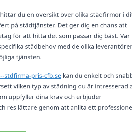
 hittar du en översikt över olika städfirmor i di
ert på städtjänster. Det ger dig en chans att
retag för att hitta det som passar dig bäst. Va
 specifika städbehov med de olika leverantöre
öjliga tjänsten.
--stdfirma-pris-cfb.se
kan du enkelt och snabb
ett vilken typ av städning du är intresserad a
om uppfyller dina krav och erbjuder
ch res lättare genom att anlita ett professionel