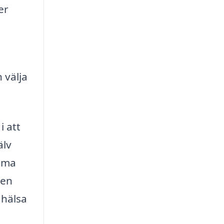
er
 välja
i att
älv
olma
 en
 hälsa