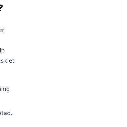
?
er
lp
ns det
ning
stad.