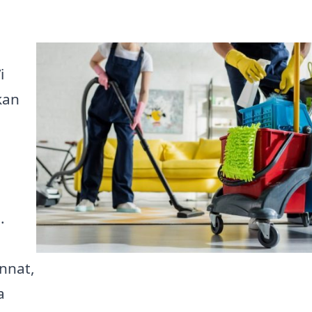
i
kan
.
nnat,
a