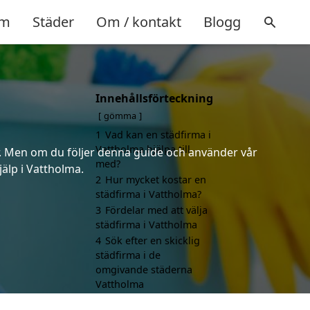
m
Städer
Om / kontakt
Blogg
Innehållsförteckning
gömma
1
Vad kan en städfirma i
Vattholma hjälpa till
er. Men om du följer denna guide och använder vår
med?
jälp i Vattholma.
2
Hur mycket kostar en
städfirma i Vattholma?
3
Fördelar med att välja
städfirma i Vattholma
4
Sök efter en skicklig
städfirma i de
omgivande städerna
Vattholma