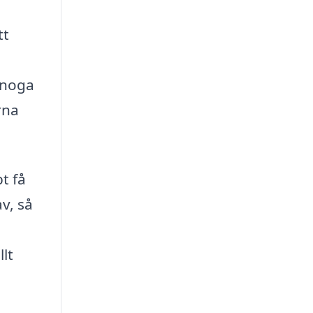
tt
r noga
rna
t få
v, så
lt