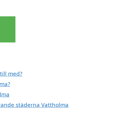
till med?
lma?
olma
givande städerna Vattholma