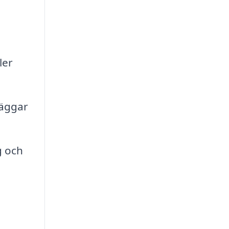
ler
väggar
g och