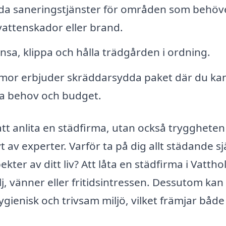
da saneringstjänster för områden som behöv
vattenskador eller brand.
nsa, klippa och hålla trädgården i ordning.
or erbjuder skräddarsydda paket där du kan
ina behov och budget.
tt anlita en städfirma, utan också tryggheten 
t av experter. Varför ta på dig allt städande sj
kter av ditt liv? Att låta en städfirma i Vatth
lj, vänner eller fritidsintressen. Dessutom kan
ygienisk och trivsam miljö, vilket främjar både