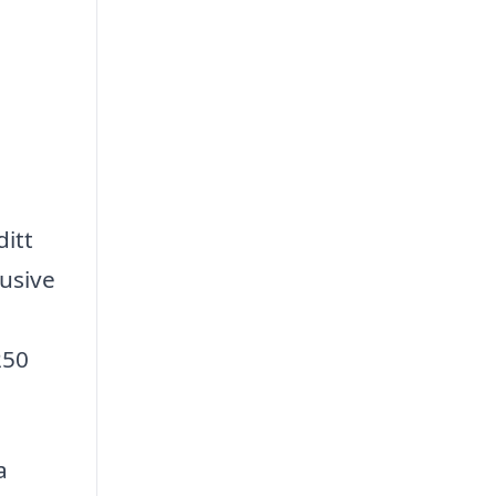
ditt
lusive
250
a