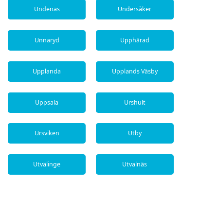
Undenäs
Undersåker
Unnaryd
Upphärad
Upplanda
Upplands Väsby
Uppsala
Urshult
Ursviken
Utby
Utvälinge
Utvalnäs