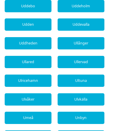
Uddebo
Uddeholm
Udden
Uddevalla
Uddheden
Ullånger
Ullared
Ullervad
Ulricehamn
Ultuna
Ulvåker
Ulvkälla
Umeå
Unbyn