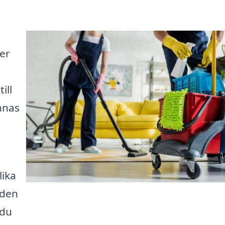
er
ill
nnas
lika
nden
 du