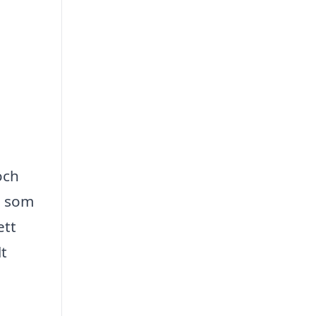
?
och
g som
ett
t