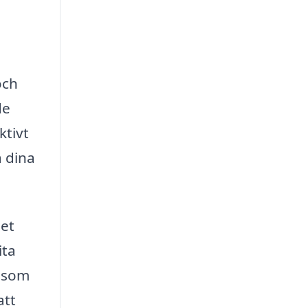
och
de
ktivt
å dina
bet
ita
t som
att