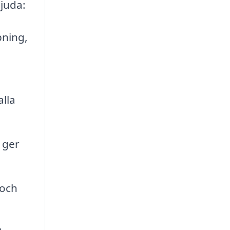
bjuda:
ning,
alla
 ger
 och