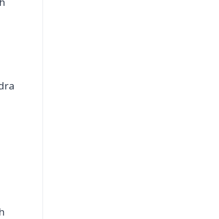
ch
dra
ch