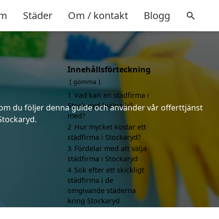
m
Städer
Om / kontakt
Blogg
Innehållsförteckning
gömma
1
Vad kan en städfirma i
Stockaryd hjälpa till
n om du följer denna guide och använder vår offerttjänst
med?
 Stockaryd.
2
Hur mycket kostar ett
städfirma i Stockaryd?
3
Fördelar med att välja
städfirma i Stockaryd
4
Sök efter ett skickligt
städfirma i de
omgivande städerna
kring Stockaryd