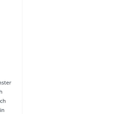
nster
ch
och
in