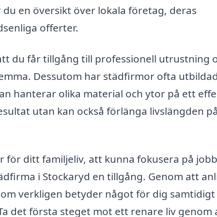
 du en översikt över lokala företag, deras
senliga offerter.
t du får tillgång till professionell utrustning 
emma. Dessutom har städfirmor ofta utbilda
hanterar olika material och ytor på ett effe
resultat utan kan också förlänga livslängden p
 för ditt familjeliv, att kunna fokusera på job
tädfirma i Stockaryd en tillgång. Genom att anl
et som verkligen betyder något för dig samtidig
Ta det första steget mot ett renare liv genom 