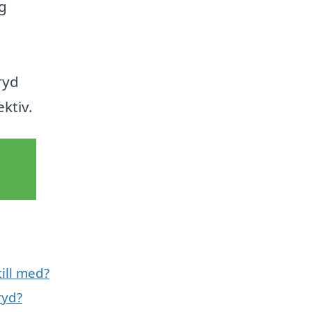
g
ryd
ktiv.
ill med?
ryd?