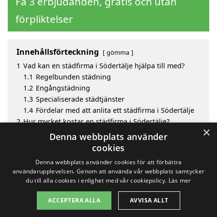
Få 3 erbjudanden, gratis och utan
förpliktelser
Innehållsförteckning
gömma
1
Vad kan en städfirma i Södertälje hjälpa till med?
1.1
Regelbunden städning
1.2
Engångstädning
1.3
Specialiserade städtjänster
1.4
Fördelar med att anlita ett städfirma i Södertälje
2
Hur mycket kostar en städfirma i Södertälje?
×
3
Fördelar med att välja städfirma i Södertälje
Denna webbplats använder
4
Sök efter en skicklig städfirma i de omgivande
cookies
städerna Södertälje
Denna webbplats använder cookies för att förbättra
användarupplevelsen. Genom att använda vår webbplats samtycker
du till alla cookies i enlighet med vår cookiepolicy.
Läs mer
Copyright 2026 - Pilanto Aps
ACCEPTERA ALLA
AVVISA ALLT
Hem
Om / kontakt
Blogg
Webbplatskarta
Villkor