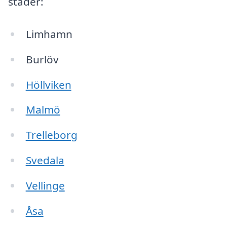
städer:
Limhamn
Burlöv
Höllviken
Malmö
Trelleborg
Svedala
Vellinge
Åsa