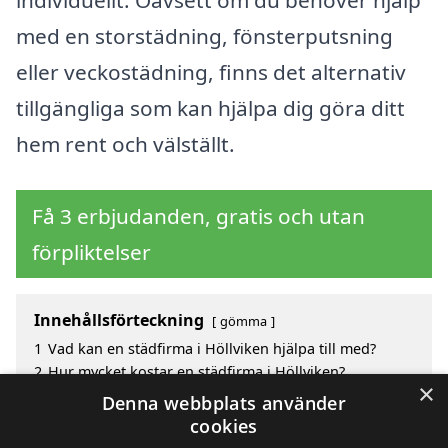
individuellt. Oavsett om du behöver hjälp
med en storstädning, fönsterputsning
eller veckostädning, finns det alternativ
tillgängliga som kan hjälpa dig göra ditt
hem rent och välställt.
Få 3 erbjudanden, gratis och utan
förpliktelser
Innehållsförteckning
gömma
1
Vad kan en städfirma i Höllviken hjälpa till med?
2
Hur mycket kostar en städfirma i Höllviken?
×
3
Fördelar med att välja städfirma i Höllviken
Denna webbplats använder
4
Sök efter en skicklig städfirma i de omgivande
cookies
städerna Höllviken