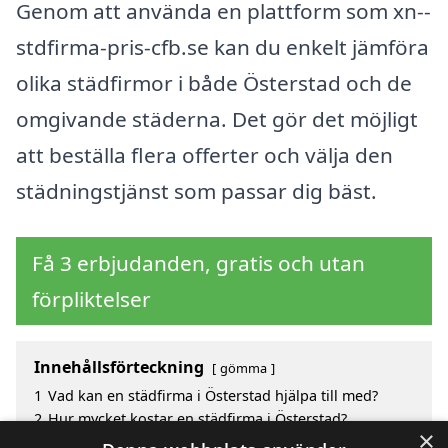
Genom att använda en plattform som xn--
stdfirma-pris-cfb.se kan du enkelt jämföra
olika städfirmor i både Österstad och de
omgivande städerna. Det gör det möjligt
att beställa flera offerter och välja den
städningstjänst som passar dig bäst.
Få 3 erbjudanden, gratis och utan
förpliktelser
Innehållsförteckning
gömma
1
Vad kan en städfirma i Österstad hjälpa till med?
2
Hur mycket kostar en städfirma i Österstad?
×
3
Fördelar med att välja städfirma i Österstad