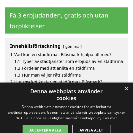
Få 3 erbjudanden, gratis och utan
förpliktelser
Innehållsförteckning
gömma
1
Vad kan en städfirma i Blåsmark hjälpa till med?
1.1
Typer av städtjänster som erbjuds av en städfirma
1.2
Fördelar med att anlita en städfirma
1.3
Hur man väljer rätt städfirma
2
Hur mycket kostar en städfirma i Blåsmark?
×
3
Fördelar med att välja städfirma i Blåsmark
Denna webbplats använder
4
Sök efter ett skickligt städfirma i de omgivande
cookies
städerna Blåsmark
Denna webbplats använder cookies för att förbättra
användarupplevelsen. Genom att använda vår webbplats samtycker
du till alla cookies i enlighet med vår cookiepolicy.
Läs mer
Copyright 2026 - Pilanto Aps
ACCEPTERA ALLA
AVVISA ALLT