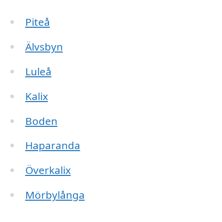
Piteå
Älvsbyn
Luleå
Kalix
Boden
Haparanda
Överkalix
Mörbylånga