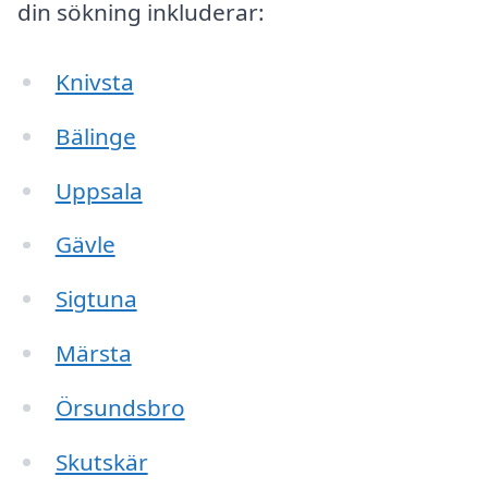
din sökning inkluderar:
Knivsta
Bälinge
Uppsala
Gävle
Sigtuna
Märsta
Örsundsbro
Skutskär