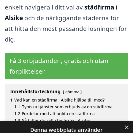
enkelt navigera i ditt val av
städfirma i
Alsike
och de närliggande städerna för
att hitta den mest passande lösningen för
dig.
Få 3 erbjudanden, gratis och utan
förpliktelser
Innehållsförteckning
gömma
1
Vad kan en städfirma i Alsike hjälpa till med?
1.1
Typiska tjänster som erbjuds av en städfirma
1.2
Fördelar med att anlita en städfirma
1.3
Så hittar du rätt städfirma i Alsike
×
2
Fördelar med att välja städfirma i Alsike
Denna webbplats använder