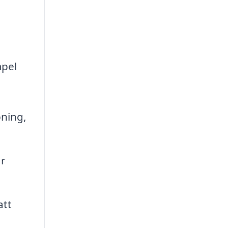
mpel
ning,
ar
att