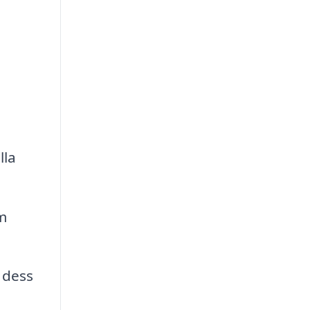
lla
m
 dess