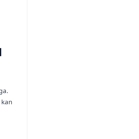
l
ga.
m kan