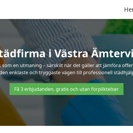
He
tädfirma i Västra Ämterv
as som en utmaning – särskilt när det gäller att jämföra off
 den enklaste och tryggaste vägen till professionell städhjäl
Få 3 erbjudanden, gratis och utan förpliktelser