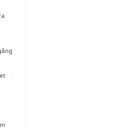
ra
lgång
et
om