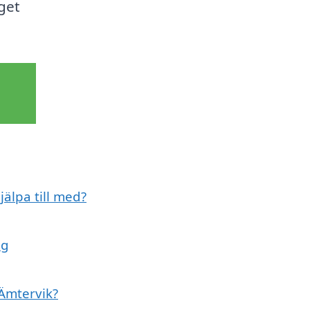
eget
jälpa till med?
ag
 Ämtervik?