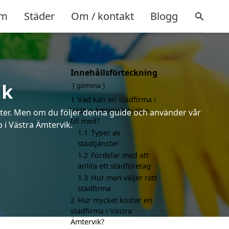
m
Städer
Om / kontakt
Blogg
Innehållsförteckning
ik
gömma
1
Vad kan en städfirma i
Västra Ämtervik hjälpa
erter. Men om du följer denna guide och använder vår
till med?
p i Västra Ämtervik.
1.1
Typer av
städtjänster
1.2
Fördelar med att
anlita ett städföretag
1.3
Hur man väljer rätt
städfirma
2
Hur mycket kostar en
städfirma i Västra
Ämtervik?