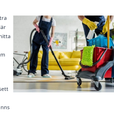
tra
Här
hitta
em
sett
inns