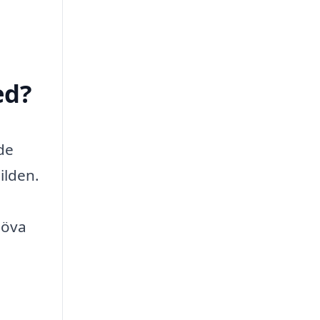
ed?
de
ilden.
höva