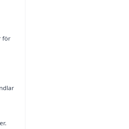
 för
a
ndlar
er.