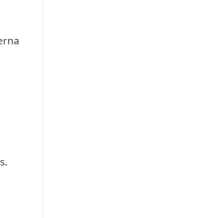
erna
s.