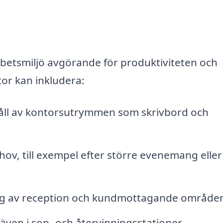
rbetsmiljö avgörande för produktiviteten och
tor kan inkludera:
ll av kontorsutrymmen som skrivbord och
hov, till exempel efter större evenemang eller
ng av reception och kundmottagande område
även i sop- och återvinningsstationer.