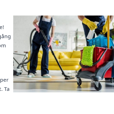
e!
lgång
som
lper
t. Ta