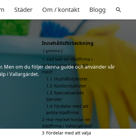
m
Städer
Om / kontakt
Blogg
Innehållsförteckning
gömma
1
Vad kan en städfirma i
Vallargärdet hjälpa till
rter. Men om du följer denna guide och använder vår
med?
lp i Vallargärdet.
1.1
Hushållstjänster
1.2
Kontorstjänster
1.3
Specialiserade
tjänster
1.4
Fördelar med att
anlita städfirma
2
Hur mycket kostar en
städfirma i Vallargärdet?
3
Fördelar med att välja