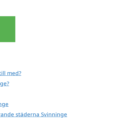
till med?
nge?
inge
givande städerna Svinninge