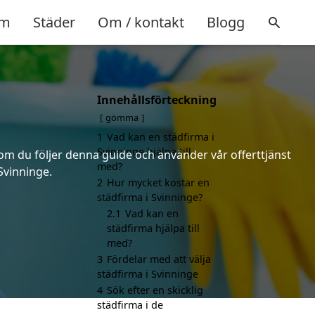
m
Städer
Om / kontakt
Blogg
Innehållsförteckning
gömma
1
Vad kan en städfirma i
Svinninge hjälpa till
n om du följer denna guide och använder vår offerttjänst
med?
 Svinninge.
2
Hur mycket kostar en
städfirma i Svinninge?
2.1
Vad kan en
städfirma hjälpa till
med?
3
Fördelar med att välja
städfirma i Svinninge
4
Sök efter en skicklig
städfirma i de