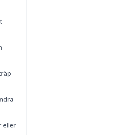
t
h
kräp
andra
 eller