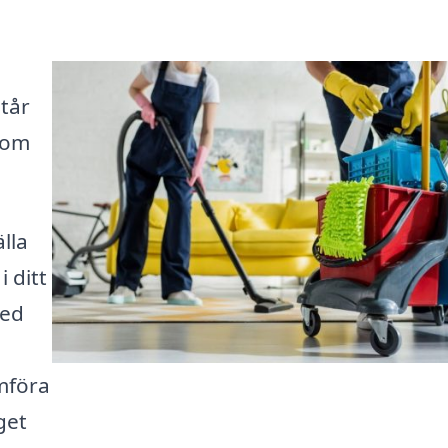
står
 som
lla
 ditt
med
ämföra
get