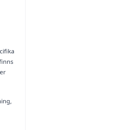
cifika
finns
ter
ing,