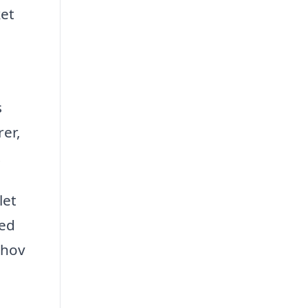
ket
s
rer,
.
let
med
ehov