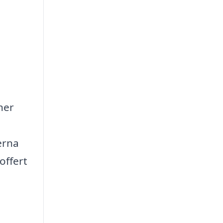
ner
erna
offert