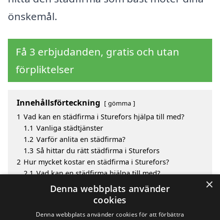
önskemål.
Få 3 erbjudanden, gratis och utan
förpliktelser
Innehållsförteckning
gömma
1
Vad kan en städfirma i Sturefors hjälpa till med?
1.1
Vanliga städtjänster
1.2
Varför anlita en städfirma?
1.3
Så hittar du rätt städfirma i Sturefors
2
Hur mycket kostar en städfirma i Sturefors?
2.1
Vad kan en städfirma hjälpa till med?
×
3
Fördelar med att välja städfirma i Sturefors
Denna webbplats använder
4
Sök efter en skicklig städfirma i de omgivande
cookies
städerna till Sturefors
Denna webbplats använder cookies för att förbättra