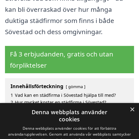
kan bli överraskad över hur många
duktiga städfirmor som finns i både
Sövestad och dess omgivningar.
Få 3 erbjudanden, gratis och utan
förpliktelser
Innehållsförteckning
gömma
1
Vad kan en städfirma i Sövestad hjälpa till med?
2
Hur mycket kostar en städfirma i Sövestad?
×
3
Fördelar med att välja städfirma i Sövestad
Denna webbplats använder
4
Sök efter en skicklig städfirma i de omgivande
cookies
städerna Sövestad
Denna webbplats använder cookies för att förbättra
användarupplevelsen. Genom att använda vår webbplats samtycker