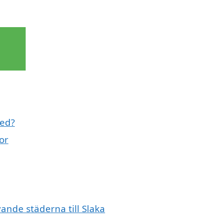
med?
or
vande städerna till Slaka