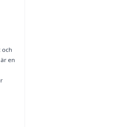
t och
 är en
er