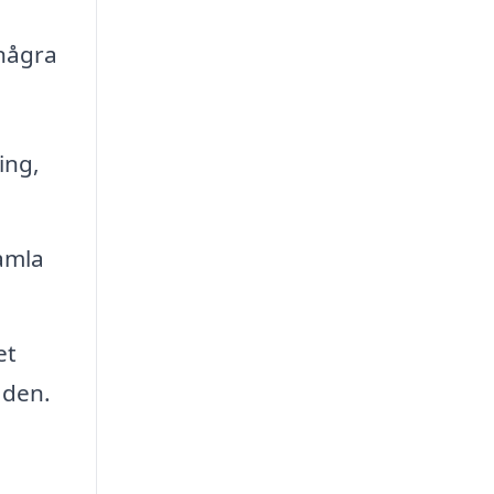
 några
ing,
amla
et
åden.