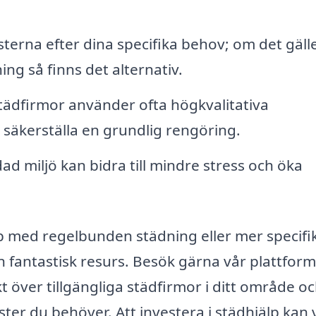
erna efter dina specifika behov; om det gäll
ng så finns det alternativ.
tädfirmor använder ofta högkvalitativa
 säkerställa en grundlig rengöring.
ad miljö kan bidra till mindre stress och öka
lp med regelbunden städning eller mer specifi
 fantastisk resurs. Besök gärna vår plattfor
ikt över tillgängliga städfirmor i ditt område oc
nster du behöver. Att investera i städhjälp kan 