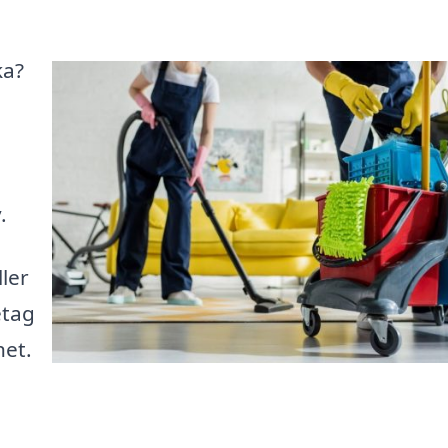
ka?
.
ler
etag
het.