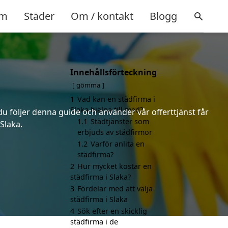
m
Städer
Om / kontakt
Blogg
Innehållsförteckning
gömma
1
Vad kan en städfirma i
Slaka hjälpa till med?
du följer denna guide och använder vår offerttjänst får
1.1
Städtjänster som
Slaka.
erbjuds av städfirmor
1.2
Varför anlita en
städfirma?
2
Hur mycket kostar en
städfirma i Slaka?
3
Fördelar med att välja
städfirma i Slaka
4
Sök efter en skicklig
städfirma i de