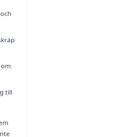
 och
skräp
d om
 till
hem
inte