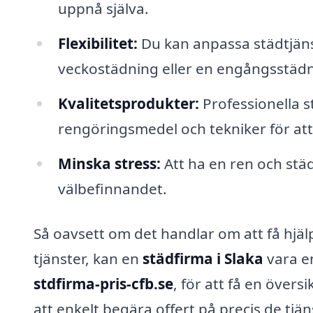
uppnå själva.
Flexibilitet:
Du kan anpassa städtjänst
veckostädning eller en engångsstädni
Kvalitetsprodukter:
Professionella s
rengöringsmedel och tekniker för att
Minska stress:
Att ha en ren och städ
välbefinnandet.
Så oavsett om det handlar om att få hjä
tjänster, kan en
städfirma i Slaka
vara en
stdfirma-pris-cfb.se
, för att få en övers
att enkelt begära offert på precis de tjä