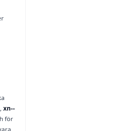
er
ka
m,
xn--
h för
vara