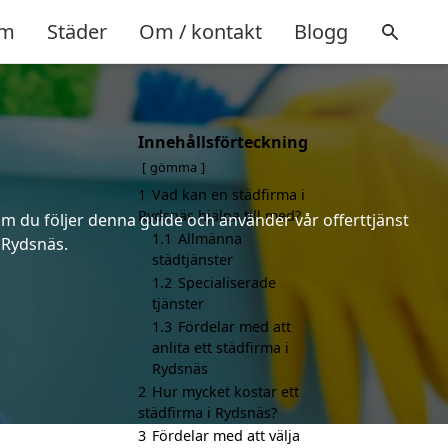
m
Städer
Om / kontakt
Blogg
Innehållsförteckning
gömma
1
Vad kan en städfirma i
Rydsnäs hjälpa till med?
 om du följer denna guide och använder vår offerttjänst
1.1
Allmänna
i Rydsnäs.
städtjänster
1.2
Specialiserade
tjänster
1.3
Fördelar med att
anlita ett städfirma i
Rydsnäs
2
Hur mycket kostar ett
städfirma i Rydsnäs?
3
Fördelar med att välja