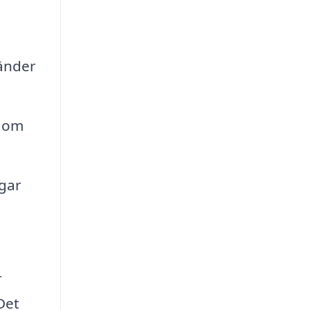
änder
t om
gar
r
Det