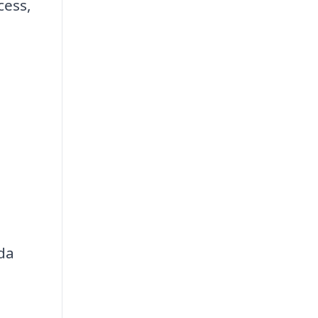
cess,
da