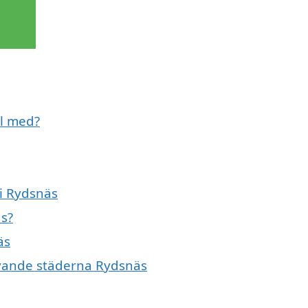
ll med?
 i Rydsnäs
äs?
äs
givande städerna Rydsnäs