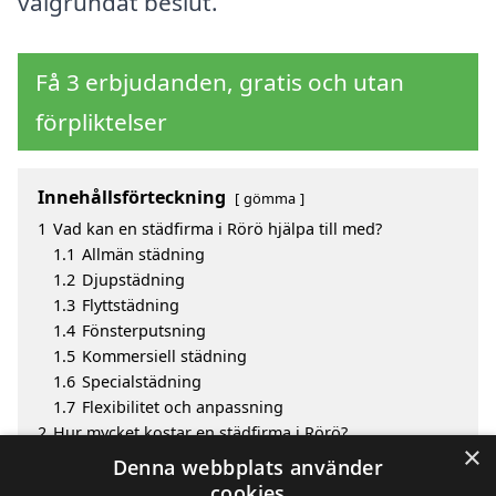
välgrundat beslut.
Få 3 erbjudanden, gratis och utan
förpliktelser
Innehållsförteckning
gömma
1
Vad kan en städfirma i Rörö hjälpa till med?
1.1
Allmän städning
1.2
Djupstädning
1.3
Flyttstädning
1.4
Fönsterputsning
1.5
Kommersiell städning
1.6
Specialstädning
1.7
Flexibilitet och anpassning
2
Hur mycket kostar en städfirma i Rörö?
×
3
Fördelar med att välja städfirma i Rörö
Denna webbplats använder
4
Sök efter en skicklig städfirma i de omgivande
cookies