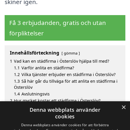
skiner igen.
Få 3 erbjudanden, gratis och utan
förpliktelser
Innehållsförteckning
gömma
1
Vad kan en städfirma i Österslöv hjälpa till med?
1.1
Varför anlita en städfirma?
1.2
Vilka tjänster erbjuder en städfirma i Österslöv?
1.3
Så här går du tillväga för att anlita en städfirma i
Österslöv
1.4
Avslutningsvis
2
Hur mycket kostar ett städfirma i Österslöv?
×
3
Fördelar med att välja städfirma i Österslöv
Denna webbplats använder
4
Sök efter en skicklig städfirma i de omgivande
cookies
städerna Österslöv
Denna webbplats använder cookies för att förbättra