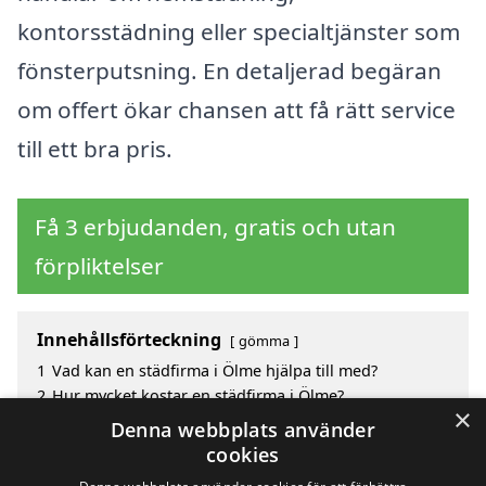
kontorsstädning eller specialtjänster som
fönsterputsning. En detaljerad begäran
om offert ökar chansen att få rätt service
till ett bra pris.
Få 3 erbjudanden, gratis och utan
förpliktelser
Innehållsförteckning
gömma
1
Vad kan en städfirma i Ölme hjälpa till med?
2
Hur mycket kostar en städfirma i Ölme?
×
3
Fördelar med att välja städfirma i Ölme
Denna webbplats använder
4
Sök efter ett skickligt städfirma i de omgivande
cookies
städerna till Ölme