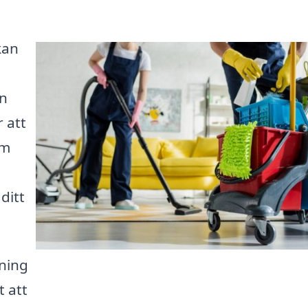
kan
an
 att
rm
ditt
ning
t att