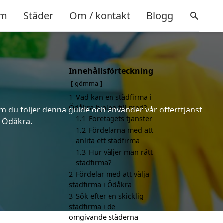
m
Städer
Om / kontakt
Blogg
Innehållsförteckning
gömma
1
Vad kan en städfirma i
Ödåkra hjälpa till med?
om du följer denna guide och använder vår offerttjänst
1.1
Företagets tjänster
i Ödåkra.
1.2
Fördelarna med att
anlita ett städfirma
1.3
Hur väljer man rätt
städfirma?
2
Fördelar med att välja
städfirma i Ödåkra
3
Sök efter en skicklig
städfirma i de
omgivande städerna