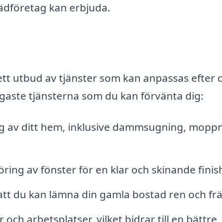
tädföretag kan erbjuda.
ett utbud av tjänster som kan anpassas efter 
igaste tjänsterna som du kan förvänta dig:
 av ditt hem, inklusive dammsugning, mopp
ring av fönster för en klar och skinande finis
å att du kan lämna din gamla bostad ren och fr
och arbetsplatser, vilket bidrar till en bättre