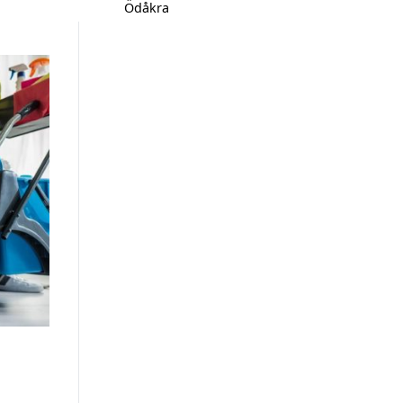
Ödåkra