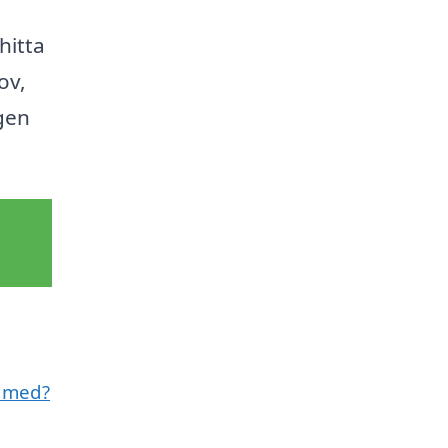
hitta
ov,
gen
l med?