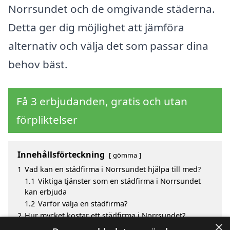
Norrsundet och de omgivande städerna.
Detta ger dig möjlighet att jämföra
alternativ och välja det som passar dina
behov bäst.
Få 3 erbjudanden, gratis och utan
förpliktelser
Innehållsförteckning
gömma
1
Vad kan en städfirma i Norrsundet hjälpa till med?
1.1
Viktiga tjänster som en städfirma i Norrsundet
kan erbjuda
1.2
Varför välja en städfirma?
2
Hur mycket kostar ett städfirma i Norrsundet?
×
3
Fördelar med att välja städfirma i Norrsundet