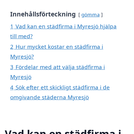
Innehållsförteckning
gömma
1
Vad kan en städfirma i Myresjö hjälpa
till med?
2
Hur mycket kostar en städfirma i
Myresjö?
3
Fördelar med att välja städfirma i
Myresjö
4
Sök efter ett skickligt städfirma i de
omgivande städerna Myresjö
Vad kan en städfirma i