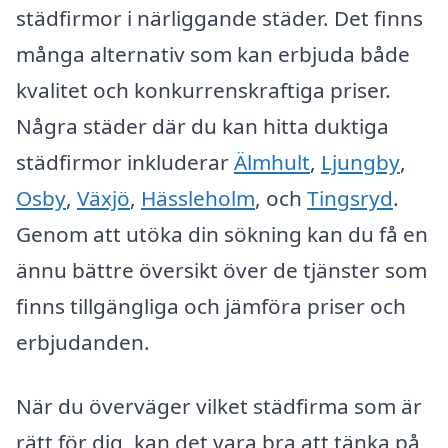
städfirmor i närliggande städer. Det finns
många alternativ som kan erbjuda både
kvalitet och konkurrenskraftiga priser.
Några städer där du kan hitta duktiga
städfirmor inkluderar
Älmhult
,
Ljungby
,
Osby
,
Växjö
,
Hässleholm
, och
Tingsryd
.
Genom att utöka din sökning kan du få en
ännu bättre översikt över de tjänster som
finns tillgängliga och jämföra priser och
erbjudanden.
När du överväger vilket städfirma som är
rätt för dig, kan det vara bra att tänka på