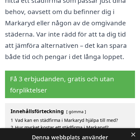
hitta ett städfirma som passar just dina
behov, oavsett om du befinner dig i
Markaryd eller någon av de omgivande
städerna. Var inte rädd för att ta dig tid
att jämföra alternativen – det kan spara
både tid och pengar i det långa loppet.
Få 3 erbjudanden, gratis och utan
förpliktelser
Innehållsförteckning
gömma
1
Vad kan en städfirma i Markaryd hjälpa till med?
2
Hur mycket kostar ett städfirma i Markaryd?
×
3
Fördelar med att välja städfirma i Markaryd
Denna webbplats använder