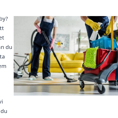
rby?
tt
et
an du
ta
hem
vi
 du