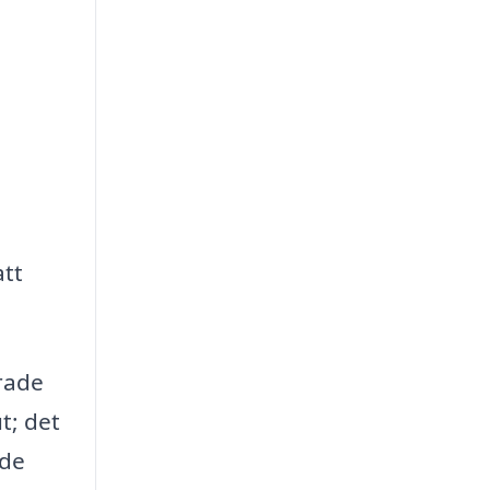
att
erade
t; det
 de