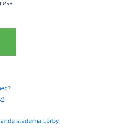
 resa
med?
y?
ivande städerna Lörby