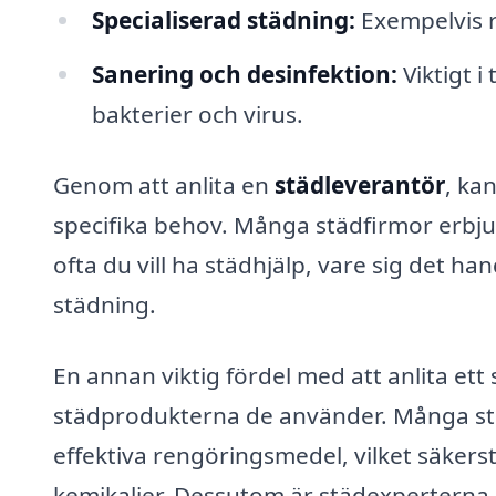
Specialiserad städning:
Exempelvis r
Sanering och desinfektion:
Viktigt i
bakterier och virus.
Genom att anlita en
städleverantör
, ka
specifika behov. Många städfirmor erbju
ofta du vill ha städhjälp, vare sig det h
städning.
En annan viktig fördel med att anlita et
städprodukterna de använder. Många stä
effektiva rengöringsmedel, vilket säkerstä
kemikalier. Dessutom är städexperterna u