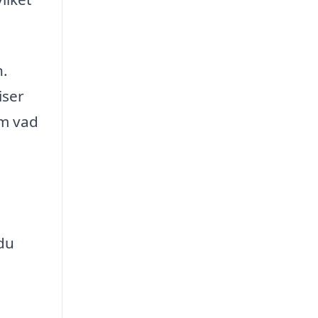
n.
iser
om vad
du