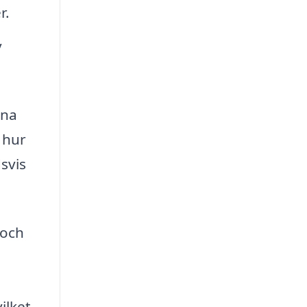
r.
v
ina
 hur
svis
 och
ilket