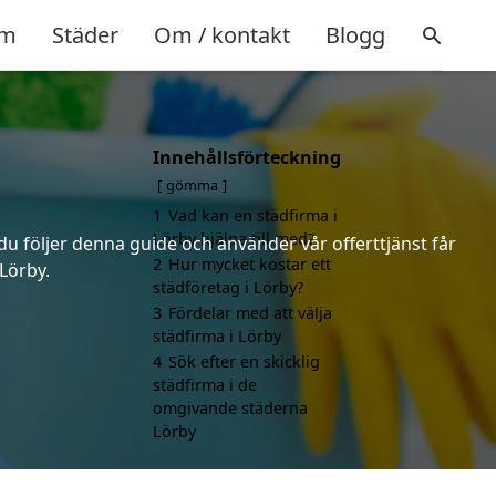
m
Städer
Om / kontakt
Blogg
Innehållsförteckning
gömma
1
Vad kan en städfirma i
Lörby hjälpa till med?
 du följer denna guide och använder vår offerttjänst får
2
Hur mycket kostar ett
 Lörby.
städföretag i Lörby?
3
Fördelar med att välja
städfirma i Lörby
4
Sök efter en skicklig
städfirma i de
omgivande städerna
Lörby