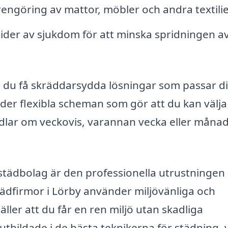
engöring av mattor, möbler och andra textilie
 tider av sjukdom för att minska spridningen a
n du få skräddarsydda lösningar som passar d
der flexibla scheman som gör att du kan välja
andlar om veckovis, varannan vecka eller månad
t städbolag är den professionella utrustningen
dfirmor i Lörby använder miljövänliga och
ller att du får en ren miljö utan skadliga
tbildade i de bästa teknikerna för städning, v