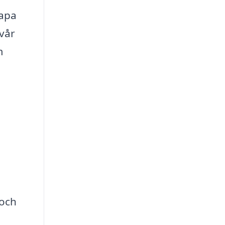
kapa
 vår
m
 och