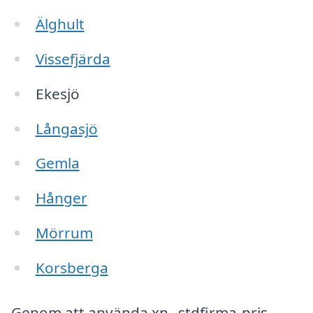
Älghult
Vissefjärda
Ekesjö
Långasjö
Gemla
Hånger
Mörrum
Korsberga
Genom att använda xn--stdfirma-pris-