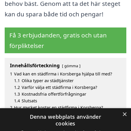
behov bäst. Genom att ta det här steget
kan du spara både tid och pengar!
Få 3 erbjudanden, gratis och utan
förpliktelser
Innehållsförteckning
gömma
1
Vad kan en städfirma i Korsberga hjälpa till med?
1.1
Olika typer av städtjänster
1.2
Varför välja ett städfirma i Korsberga?
1.3
Kostnadsfria offertförfrågningar
1.4
Slutsats
2
Hur mycket kostar en städfirma i Korsberga?
×
3
Fördelar med att välja städfirma i Korsberga
Denna webbplats använder
4
Sök efter en skicklig städfirma i de omgivande
cookies
städerna Korsberga