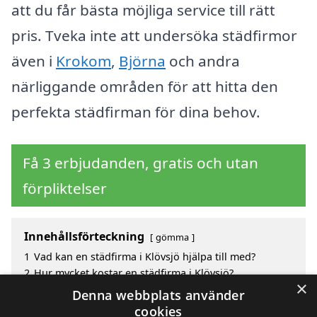
att du får bästa möjliga service till rätt
pris. Tveka inte att undersöka städfirmor
även i
Krokom
,
Björna
och andra
närliggande områden för att hitta den
perfekta städfirman för dina behov.
Få 3 erbjudanden, gratis och utan
förpliktelser
Innehållsförteckning
gömma
1
Vad kan en städfirma i Klövsjö hjälpa till med?
2
Hur mycket kostar en städfirma i Klövsjö?
×
3
Fördelar med att välja städfirma i Klövsjö
Denna webbplats använder
4
Sök efter en skicklig städfirma i de omgivande
cookies