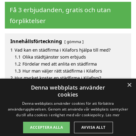
Få 3 erbjudanden, gratis och utan
förpliktelser
Innehållsförteckning
gömma
1
Vad kan en städfirma i Kilafors hjälpa till med?
1.1
Olika städtjänster som erbjuds
1.2
Fördelar med att anlita en städfirma
1.3
Hur man väljer rätt städfirma i Kilafors
2
Hur mycket kostar en städfirma i Kilafors?
×
3
Fördelar med att välja städfirma i Kilafors
Denna webbplats använder
4
Sök efter en skicklig städfirma i de omgivande
cookies
städerna till Kilafors
Denna webbplats använder cookies för att förbättra
användarupplevelsen. Genom att använda vår webbplats samtycker
du till alla cookies i enlighet med vår cookiepolicy.
Läs mer
Copyright 2026 - Pilanto Aps
ACCEPTERA ALLA
AVVISA ALLT
Hem
Om / kontakt
Blogg
Webbplatskarta
Villkor