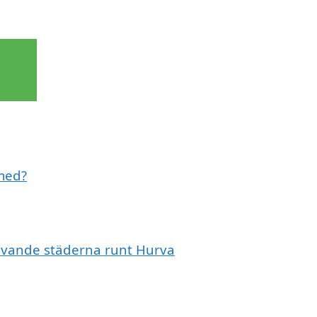
 med?
mgivande städerna runt Hurva