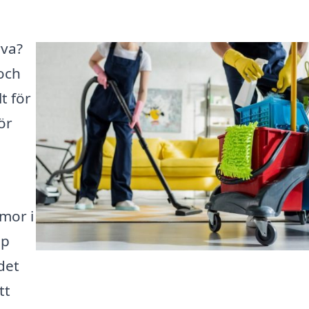
rva?
 och
t för
ör
rmor i
lp
det
tt