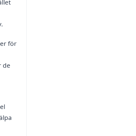
llet
n
v.
er för
r de
el
älpa