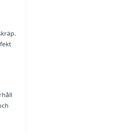
skräp.
fekt
håll
och