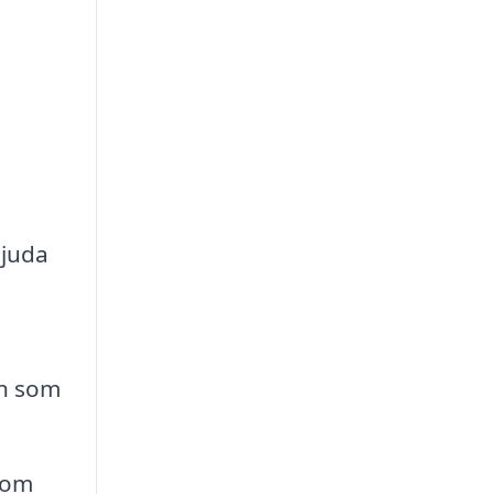
bjuda
n som
som