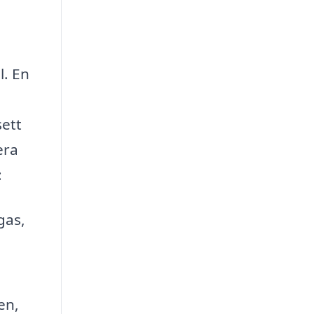
l. En
sett
era
:
gas,
en,