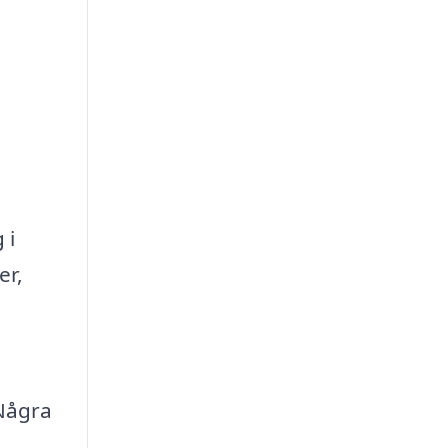
 i
er,
 Några