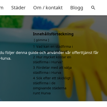
m
Städer
Om / kontakt
Blogg
Innehållsförteckning
gömma
1
Vad kan en städfirma i
Hurva hjälpa till med?
 du följer denna guide och använder vår offerttjänst får
2
Hur mycket kostar en
 Hurva.
städfirma i Hurva?
3
Fördelar med att välja
städfirma i Hurva
4
Sök efter ett skickligt
städfirma i de
omgivande städerna
runt Hurva