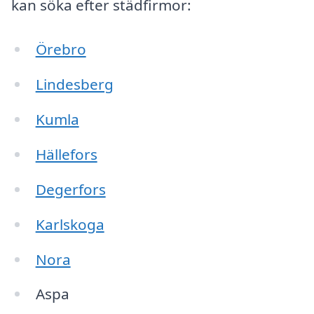
kan söka efter städfirmor:
Örebro
Lindesberg
Kumla
Hällefors
Degerfors
Karlskoga
Nora
Aspa