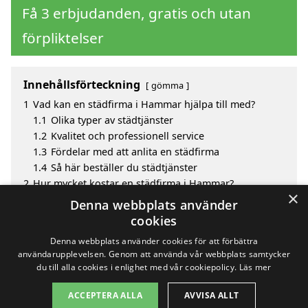
Få 3 erbjudanden, gratis och utan
förpliktelser
Innehållsförteckning
gömma
1
Vad kan en städfirma i Hammar hjälpa till med?
1.1
Olika typer av städtjänster
1.2
Kvalitet och professionell service
1.3
Fördelar med att anlita en städfirma
1.4
Så här beställer du städtjänster
2
Hur mycket kostar en städfirma i Hammar?
×
3
Fördelar med att välja städfirma i Hammar
Denna webbplats använder
4
Sök efter en skicklig städfirma i de omgivande
cookies
städerna Hammar
Denna webbplats använder cookies för att förbättra
användarupplevelsen. Genom att använda vår webbplats samtycker
du till alla cookies i enlighet med vår cookiepolicy.
Läs mer
Copyright 2026 - Pilanto Aps
ACCEPTERA ALLA
AVVISA ALLT