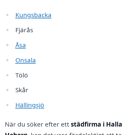
Kungsbacka
Fjärås
Åsa
Onsala
Tölö
Skår
Hällingsjö
När du söker efter ett
städfirma i Halla