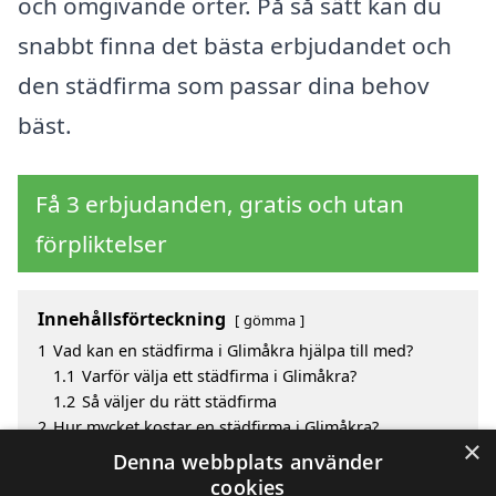
och omgivande orter. På så sätt kan du
snabbt finna det bästa erbjudandet och
den städfirma som passar dina behov
bäst.
Få 3 erbjudanden, gratis och utan
förpliktelser
Innehållsförteckning
gömma
1
Vad kan en städfirma i Glimåkra hjälpa till med?
1.1
Varför välja ett städfirma i Glimåkra?
1.2
Så väljer du rätt städfirma
2
Hur mycket kostar en städfirma i Glimåkra?
×
3
Fördelar med att välja städfirma i Glimåkra
Denna webbplats använder
4
Sök efter en skicklig städfirma i de omgivande
cookies