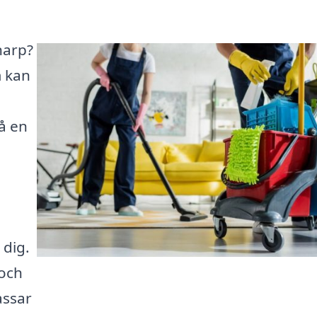
enarp?
m kan
å en
 dig.
 och
assar