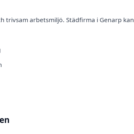
och trivsam arbetsmiljö. Städfirma i Genarp kan
g
m
den