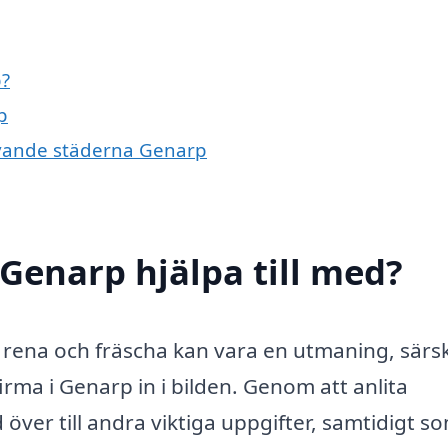
p?
p
givande städerna Genarp
 Genarp hjälpa till med?
 rena och fräscha kan vara en utmaning, särski
rma i Genarp in i bilden. Genom att anlita
 över till andra viktiga uppgifter, samtidigt s