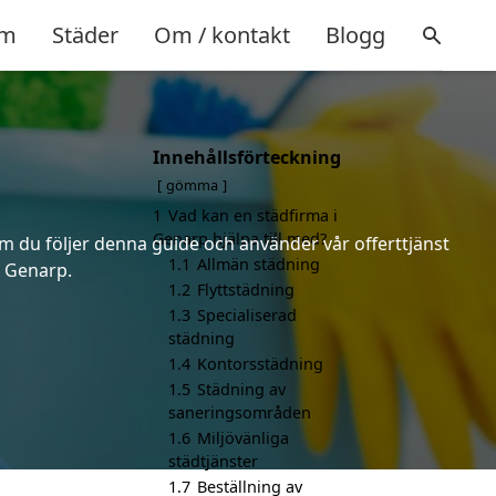
m
Städer
Om / kontakt
Blogg
Innehållsförteckning
gömma
1
Vad kan en städfirma i
Genarp hjälpa till med?
om du följer denna guide och använder vår offerttjänst
1.1
Allmän städning
i Genarp.
1.2
Flyttstädning
1.3
Specialiserad
städning
1.4
Kontorsstädning
1.5
Städning av
saneringsområden
1.6
Miljövänliga
städtjänster
1.7
Beställning av