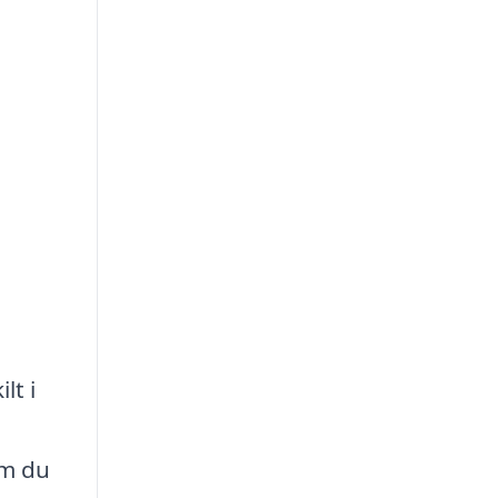
lt i
om du