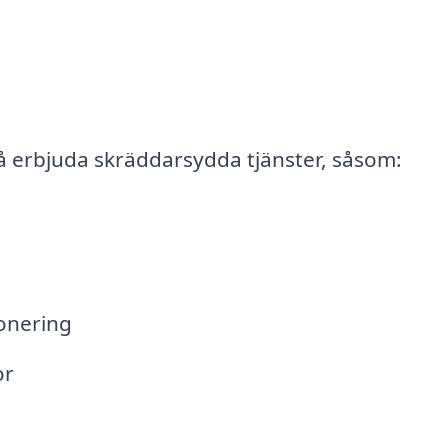
å erbjuda skräddarsydda tjänster, såsom:
ionering
or