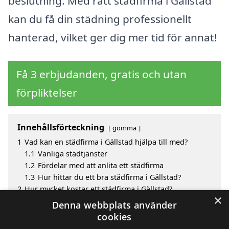
beslutning. Med rätt städfirma i Gällstad
kan du få din städning professionellt
hanterad, vilket ger dig mer tid för annat!
Få 3 erbjudanden, gratis och utan
förpliktelser
Innehållsförteckning
gömma
1
Vad kan en städfirma i Gällstad hjälpa till med?
1.1
Vanliga städtjänster
1.2
Fördelar med att anlita ett städfirma
1.3
Hur hittar du ett bra städfirma i Gällstad?
2
Hur mycket kostar ett städfirma i Gällstad?
×
3
Fördelar med att välja städfirma i Gällstad
Denna webbplats använder
4
Sök efter en skicklig städfirma i de omgivande
cookies
städerna Gällstad