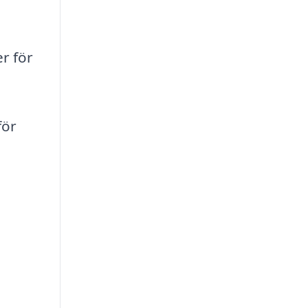
er för
för