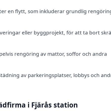
fter en flytt, som inkluderar grundlig rengörin
eringar eller byggprojekt, för att ta bort skr
lvis rengöring av mattor, soffor och andra
tädning av parkeringsplatser, lobbys och and
ädfirma i Fjärås station