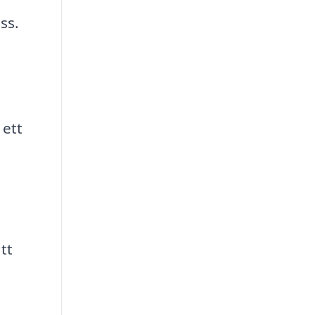
ss.
 ett
tt