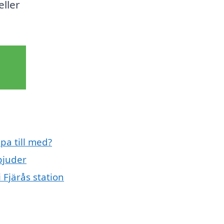
eller
pa till med?
bjuder
 Fjärås station