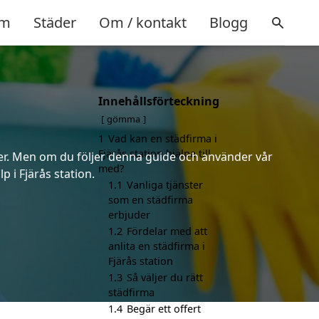
m
Städer
Om / kontakt
Blogg
Innehållsförteckning
n
gömma
1
Vad kan en städfirma i
Fjärås station hjälpa till
erter. Men om du följer denna guide och använder vår
med?
p i Fjärås station.
1.1
Vanliga tjänster
som en städfirma
erbjuder
1.2
Fördelar med att
anlita en städfirma i
Fjärås station
1.3
Så väljer du rätt
städfirma
1.4
Begär ett offert