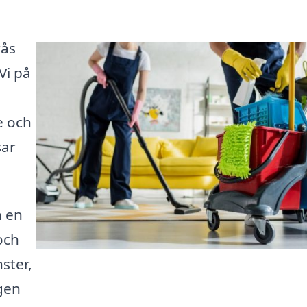
rås
Vi på
e och
sar
a en
och
ster,
gen