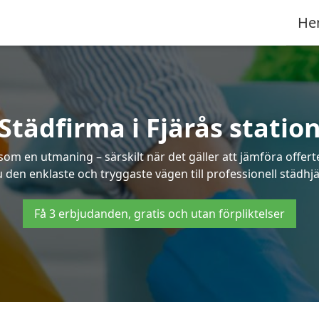
He
Städfirma i Fjärås statio
s som en utmaning – särskilt när det gäller att jämföra off
u den enklaste och tryggaste vägen till professionell städhjäl
Få 3 erbjudanden, gratis och utan förpliktelser