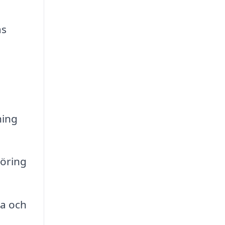
ås
ning
göring
na och