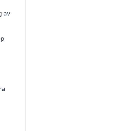
g av
äp
ra